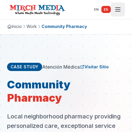
Saltar al contenido principal
EN
ES
Inicio
Work
Community Pharmacy
Atención Médica
CASE STUDY
Visitar Sitio
Community
Pharmacy
Local neighborhood pharmacy providing
personalized care, exceptional service