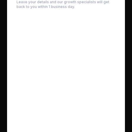
Leave your details and our growth specialists will get
back to you within 1 business day.