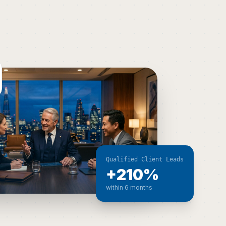
Qualified Client Leads
+210%
within 6 months